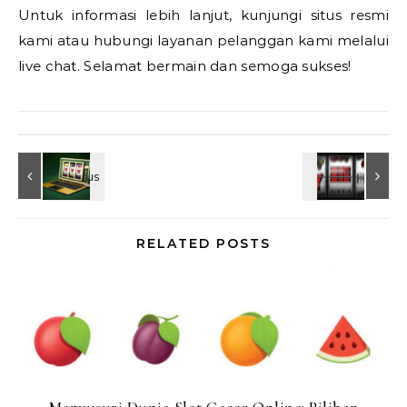
Untuk informasi lebih lanjut, kunjungi situs resmi
kami atau hubungi layanan pelanggan kami melalui
live chat. Selamat bermain dan semoga sukses!
RELATED POSTS