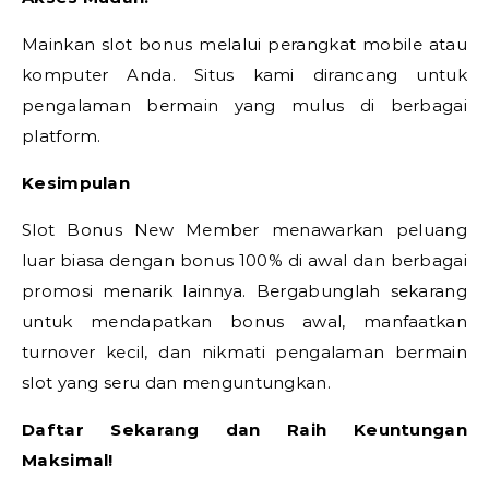
Mainkan slot bonus melalui perangkat mobile atau
komputer Anda. Situs kami dirancang untuk
pengalaman bermain yang mulus di berbagai
platform.
Kesimpulan
Slot Bonus New Member menawarkan peluang
luar biasa dengan bonus 100% di awal dan berbagai
promosi menarik lainnya. Bergabunglah sekarang
untuk mendapatkan bonus awal, manfaatkan
turnover kecil, dan nikmati pengalaman bermain
slot yang seru dan menguntungkan.
Daftar Sekarang dan Raih Keuntungan
Maksimal!