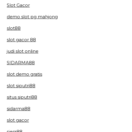
Slot Gacor
demo slot pg mahjong
slot88
slot gacor 88
judi slot online
SIDARMA88
slot demo gratis
slot siputri88
situs siputri88
sidarma88
slot gacor
siera88