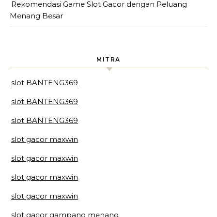
Rekomendasi Game Slot Gacor dengan Peluang
Menang Besar
MITRA
slot BANTENG369
slot BANTENG369
slot BANTENG369
slot gacor maxwin
slot gacor maxwin
slot gacor maxwin
slot gacor maxwin
slot gacor gampang menang