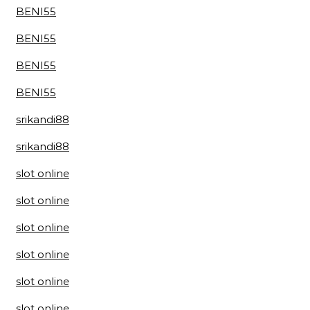
BENI55
BENI55
BENI55
BENI55
srikandi88
srikandi88
slot online
slot online
slot online
slot online
slot online
slot online