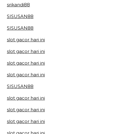
srikandi88
SISUSAN88
SISUSAN88
slot gacor hari ini
slot gacor hari ini
slot gacor hari ini
slot gacor hari ini
SISUSAN88
slot gacor hari ini
slot gacor hari ini
slot gacor hari ini
slot gacor hari ini