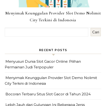
Menyimak Keunggulan Provider Slot Demo Nolimit
City Terkini di Indonesia
Cari
RECENT POSTS
Menyusuri Dunia Slot Gacor Online: Pilihan
Permainan Judi Terpopuler
Menyimak Keunggulan Provider Slot Demo Nolimit
City Terkini di Indonesia
Bocoran Terbaru Situs Slot Gacor di Tahun 2024
Lebih Jauh dari Gulungan Ini Beberapa Jenis