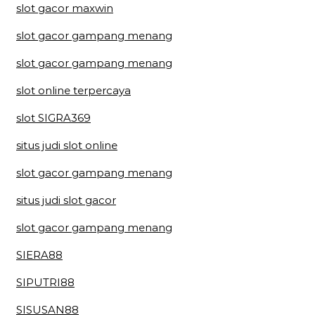
slot gacor maxwin
slot gacor gampang menang
slot gacor gampang menang
slot online terpercaya
slot SIGRA369
situs judi slot online
slot gacor gampang menang
situs judi slot gacor
slot gacor gampang menang
SIERA88
SIPUTRI88
SISUSAN88