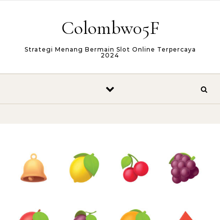
Skip to content
Colombw05F
Strategi Menang Bermain Slot Online Terpercaya
2024