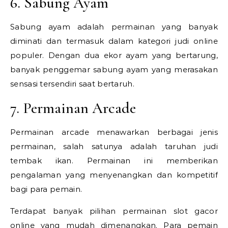
6. Sabung Ayam
Sabung ayam adalah permainan yang banyak
diminati dan termasuk dalam kategori judi online
populer. Dengan dua ekor ayam yang bertarung,
banyak penggemar sabung ayam yang merasakan
sensasi tersendiri saat bertaruh.
7. Permainan Arcade
Permainan arcade menawarkan berbagai jenis
permainan, salah satunya adalah taruhan judi
tembak ikan. Permainan ini memberikan
pengalaman yang menyenangkan dan kompetitif
bagi para pemain.
Terdapat banyak pilihan permainan slot gacor
online yang mudah dimenangkan. Para pemain