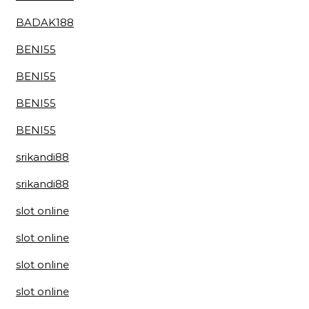
BADAK188
BENI55
BENI55
BENI55
BENI55
srikandi88
srikandi88
slot online
slot online
slot online
slot online