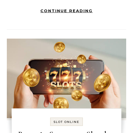
CONTINUE READING
SLOT ONLINE