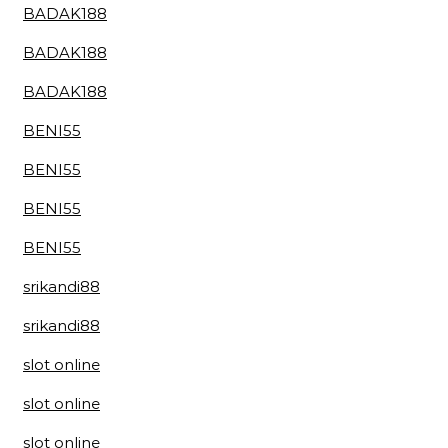
BADAK188
BADAK188
BADAK188
BENI55
BENI55
BENI55
BENI55
srikandi88
srikandi88
slot online
slot online
slot online