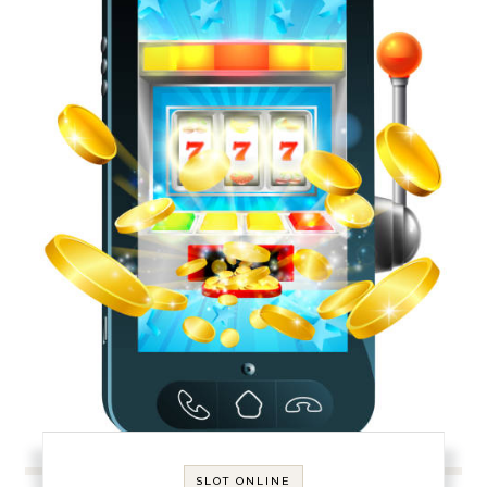
SLOT ONLINE