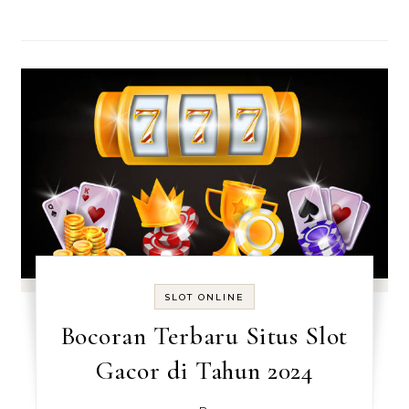
SLOT ONLINE
Bocoran Terbaru Situs Slot
Gacor di Tahun 2024