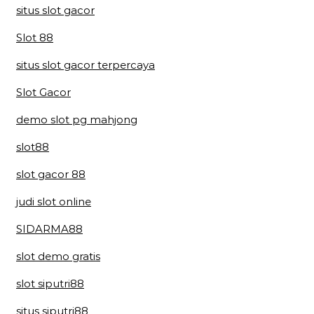
situs slot gacor
Slot 88
situs slot gacor terpercaya
Slot Gacor
demo slot pg mahjong
slot88
slot gacor 88
judi slot online
SIDARMA88
slot demo gratis
slot siputri88
situs siputri88