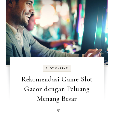
SLOT ONLINE
Rekomendasi Game Slot
Gacor dengan Peluang
Menang Besar
- By