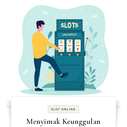
SLOT ONLINE
Menyimak Keunggulan