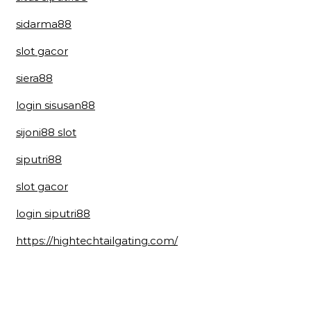
sidarma88
slot gacor
siera88
login sisusan88
sijoni88 slot
siputri88
slot gacor
login siputri88
https://hightechtailgating.com/