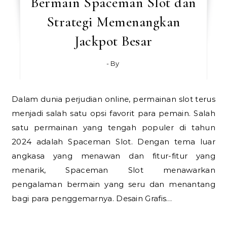
Bermain Spaceman Slot dan
Strategi Memenangkan
Jackpot Besar
- By
Dalam dunia perjudian online, permainan slot terus
menjadi salah satu opsi favorit para pemain. Salah
satu permainan yang tengah populer di tahun
2024 adalah Spaceman Slot. Dengan tema luar
angkasa yang menawan dan fitur-fitur yang
menarik, Spaceman Slot menawarkan
pengalaman bermain yang seru dan menantang
bagi para penggemarnya. Desain Grafis…