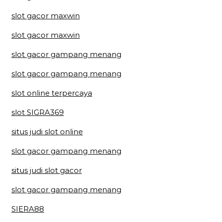
slot gacor maxwin
slot gacor maxwin
slot gacor gampang menang
slot gacor gampang menang
slot online terpercaya
slot SIGRA369
situs judi slot online
slot gacor gampang menang
situs judi slot gacor
slot gacor gampang menang
SIERA88