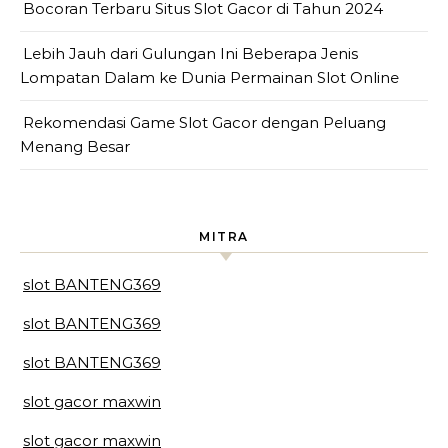
Bocoran Terbaru Situs Slot Gacor di Tahun 2024
Lebih Jauh dari Gulungan Ini Beberapa Jenis
Lompatan Dalam ke Dunia Permainan Slot Online
Rekomendasi Game Slot Gacor dengan Peluang
Menang Besar
MITRA
slot BANTENG369
slot BANTENG369
slot BANTENG369
slot gacor maxwin
slot gacor maxwin