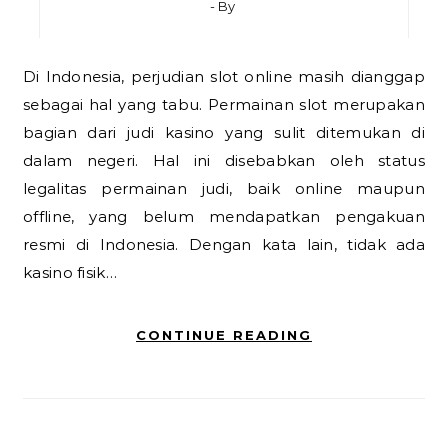
- By
Di Indonesia, perjudian slot online masih dianggap
sebagai hal yang tabu. Permainan slot merupakan
bagian dari judi kasino yang sulit ditemukan di
dalam negeri. Hal ini disebabkan oleh status
legalitas permainan judi, baik online maupun
offline, yang belum mendapatkan pengakuan
resmi di Indonesia. Dengan kata lain, tidak ada
kasino fisik…
CONTINUE READING