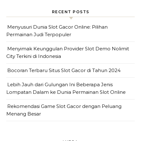
RECENT POSTS
Menyusuri Dunia Slot Gacor Online: Pilihan
Permainan Judi Terpopuler
Menyimak Keunggulan Provider Slot Demo Nolimit
City Terkini di Indonesia
Bocoran Terbaru Situs Slot Gacor di Tahun 2024
Lebih Jauh dari Gulungan Ini Beberapa Jenis
Lompatan Dalam ke Dunia Permainan Slot Online
Rekomendasi Game Slot Gacor dengan Peluang
Menang Besar