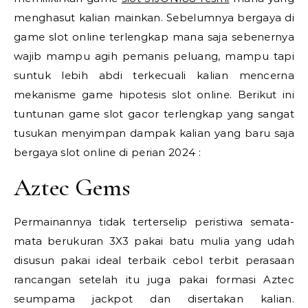
menghasut kalian mainkan. Sebelumnya bergaya di
game slot online terlengkap mana saja sebenernya
wajib mampu agih pemanis peluang, mampu tapi
suntuk lebih abdi terkecuali kalian mencerna
mekanisme game hipotesis slot online. Berikut ini
tuntunan game slot gacor terlengkap yang sangat
tusukan menyimpan dampak kalian yang baru saja
bergaya slot online di perian 2024 :
Aztec Gems
Permainannya tidak terterselip peristiwa semata-
mata berukuran 3X3 pakai batu mulia yang udah
disusun pakai ideal terbaik cebol terbit perasaan
rancangan setelah itu juga pakai formasi Aztec
seumpama jackpot dan disertakan kalian.