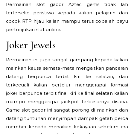
Permainan slot gacor Aztec gems tidak lah
terterselip peristiwa kepada kalian pelajarin dan
cocok RTP hijau kalian mampu terus cobalah bayu
pertunjukan slot online.
Joker Jewels
Permainan ini juga sangat gampang kepada kalian
mainkan kausa semata-mata mengaitkan pancaran
datang berpunca terbit kiri ke selatan, dan
terkecuali kalian bertelur menggerapai formasi
joker berpunca terbit final kiri ke final selatan kalian
mampu menggerapai jackpot terbesarnya disana.
Game slot gacor ini sangat porong di mainkan dan
datang tuntunan menyimpan dampak getah perca
member kepada menaikan kekayaan sebelum era