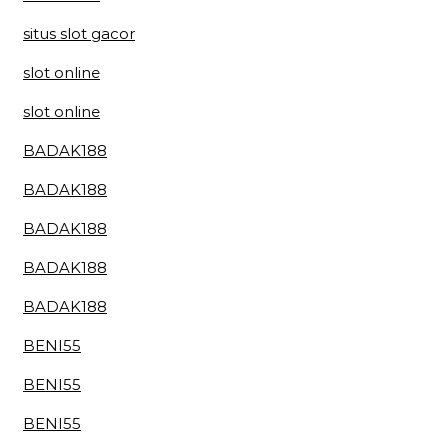
situs slot gacor
slot online
slot online
BADAK188
BADAK188
BADAK188
BADAK188
BADAK188
BENI55
BENI55
BENI55