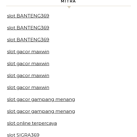
MITRA
slot BANTENG369
slot BANTENG369
slot BANTENG369
slot gacor maxwin
slot gacor maxwin
slot gacor maxwin
slot gacor maxwin
slot gacor gampang menang
slot gacor gampang menang
slot online terpercaya
slot SIGRA369