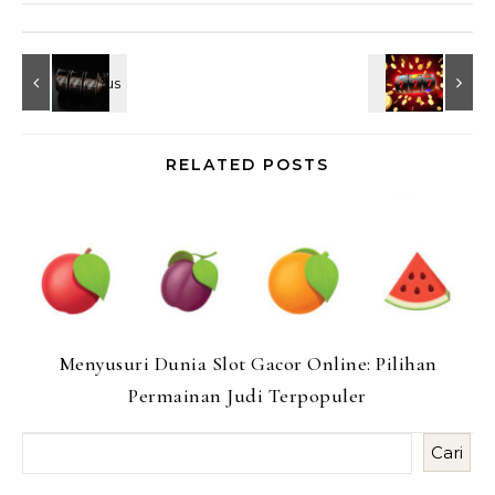
RELATED POSTS
Menyusuri Dunia Slot Gacor Online: Pilihan
Permainan Judi Terpopuler
Cari