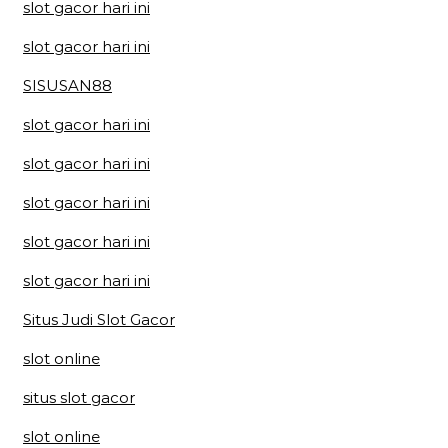
slot gacor hari ini
slot gacor hari ini
SISUSAN88
slot gacor hari ini
slot gacor hari ini
slot gacor hari ini
slot gacor hari ini
slot gacor hari ini
Situs Judi Slot Gacor
slot online
situs slot gacor
slot online