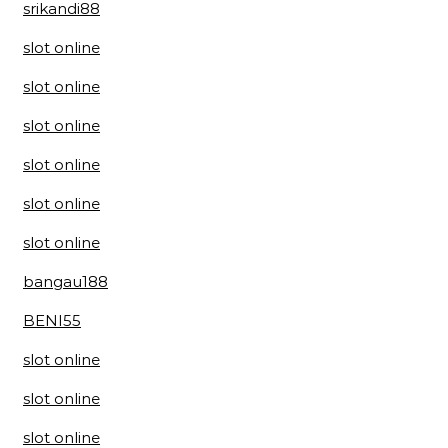
srikandi88
slot online
slot online
slot online
slot online
slot online
slot online
bangau188
BENI55
slot online
slot online
slot online