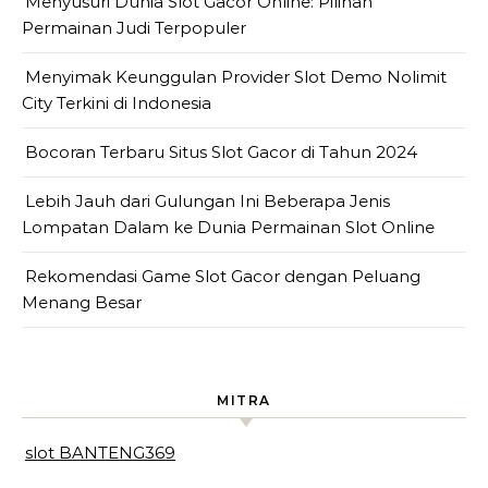
Menyusuri Dunia Slot Gacor Online: Pilihan
Permainan Judi Terpopuler
Menyimak Keunggulan Provider Slot Demo Nolimit
City Terkini di Indonesia
Bocoran Terbaru Situs Slot Gacor di Tahun 2024
Lebih Jauh dari Gulungan Ini Beberapa Jenis
Lompatan Dalam ke Dunia Permainan Slot Online
Rekomendasi Game Slot Gacor dengan Peluang
Menang Besar
MITRA
slot BANTENG369