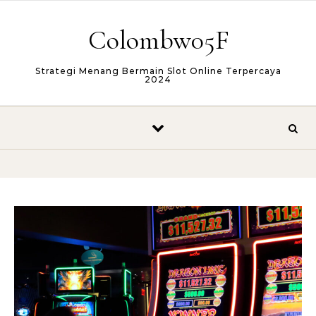
Skip to content
Colombw05F
Strategi Menang Bermain Slot Online Terpercaya
2024