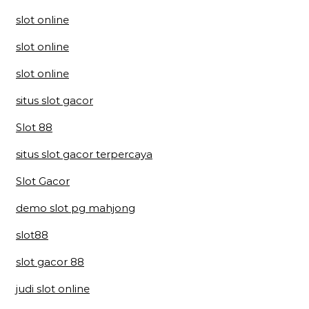
slot online
slot online
slot online
situs slot gacor
Slot 88
situs slot gacor terpercaya
Slot Gacor
demo slot pg mahjong
slot88
slot gacor 88
judi slot online