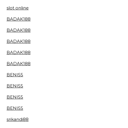
slot online
BADAK188
BADAK188
BADAK188
BADAK188
BADAK188
BENI55
BENI55
BENI55
BENI55
srikandi88