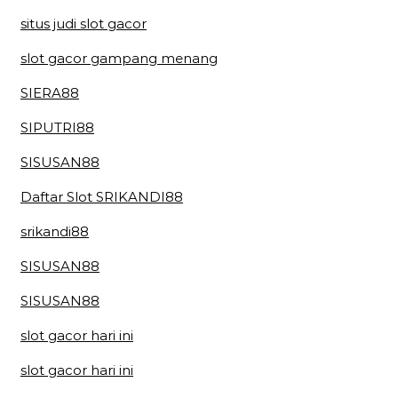
situs judi slot gacor
slot gacor gampang menang
SIERA88
SIPUTRI88
SISUSAN88
Daftar Slot SRIKANDI88
srikandi88
SISUSAN88
SISUSAN88
slot gacor hari ini
slot gacor hari ini