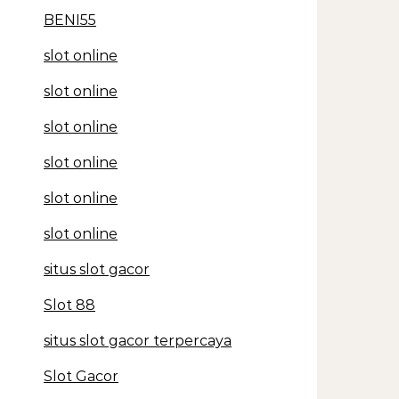
BENI55
slot online
slot online
slot online
slot online
slot online
slot online
situs slot gacor
Slot 88
situs slot gacor terpercaya
Slot Gacor