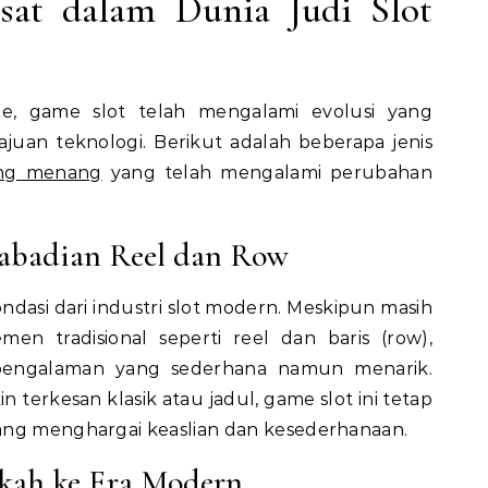
sat dalam Dunia Judi Slot
ne, game slot telah mengalami evolusi yang
ajuan teknologi. Berikut adalah beberapa jenis
ang menang
yang telah mengalami perubahan
Keabadian Reel dan Row
ndasi dari industri slot modern. Meskipun masih
n tradisional seperti reel dan baris (row),
pengalaman yang sederhana namun menarik.
terkesan klasik atau jadul, game slot ini tetap
ang menghargai keaslian dan kesederhanaan.
gkah ke Era Modern