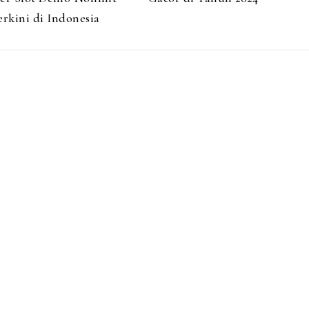
erkini di Indonesia