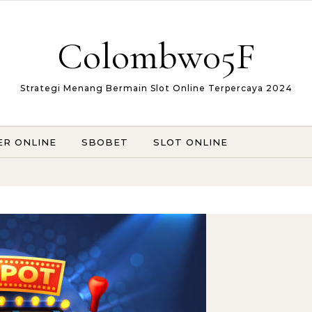
Colombw05F
Strategi Menang Bermain Slot Online Terpercaya 2024
ER ONLINE
SBOBET
SLOT ONLINE