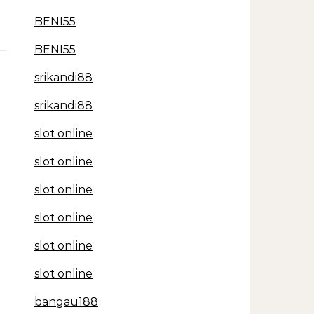
BENI55
BENI55
srikandi88
srikandi88
slot online
slot online
slot online
slot online
slot online
slot online
bangau188