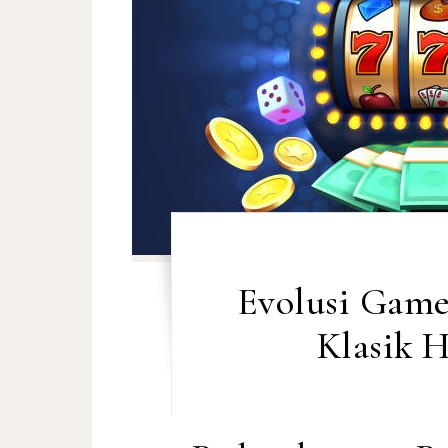
Evolusi Game 
Klasik H