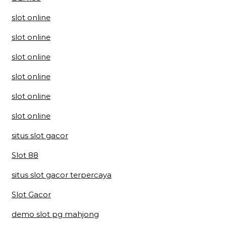
slot online
slot online
slot online
slot online
slot online
slot online
situs slot gacor
Slot 88
situs slot gacor terpercaya
Slot Gacor
demo slot pg mahjong