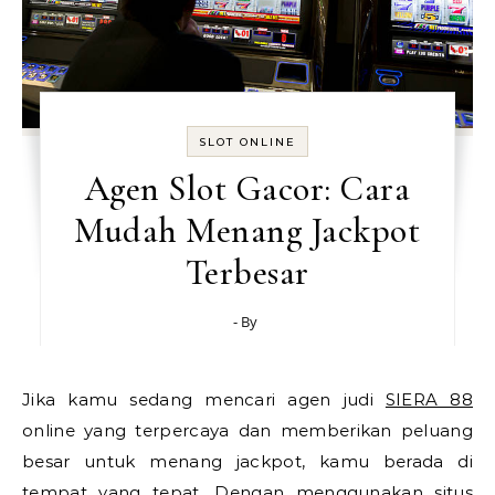
SLOT ONLINE
Agen Slot Gacor: Cara
Mudah Menang Jackpot
Terbesar
- By
Jika kamu sedang mencari agen judi
SIERA 88
online yang terpercaya dan memberikan peluang
besar untuk menang jackpot, kamu berada di
tempat yang tepat. Dengan menggunakan situs