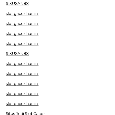
SISUSAN88
slot gacor hari ini
slot gacor hari ini
slot gacor hari ini
slot gacor hari ini
SISUSAN88
slot gacor hari ini
slot gacor hari ini
slot gacor hari ini
slot gacor hari ini
slot gacor hari ini
Situs Judi Slot Gacor