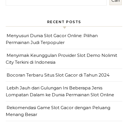
Cari
RECENT POSTS
Menyusuri Dunia Slot Gacor Online: Pilihan
Permainan Judi Terpopuler
Menyimak Keunggulan Provider Slot Demo Nolimit
City Terkini di Indonesia
Bocoran Terbaru Situs Slot Gacor di Tahun 2024
Lebih Jauh dari Gulungan Ini Beberapa Jenis
Lompatan Dalam ke Dunia Permainan Slot Online
Rekomendasi Game Slot Gacor dengan Peluang
Menang Besar