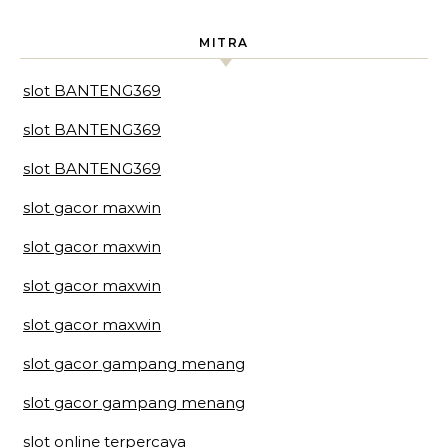
MITRA
slot BANTENG369
slot BANTENG369
slot BANTENG369
slot gacor maxwin
slot gacor maxwin
slot gacor maxwin
slot gacor maxwin
slot gacor gampang menang
slot gacor gampang menang
slot online terpercaya